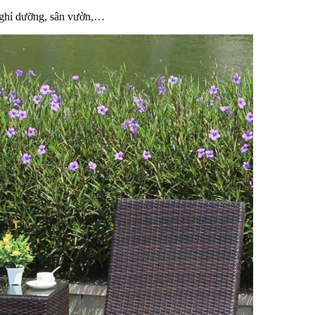
 nghỉ dưỡng, sân vườn,…