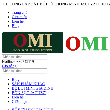
THI CÔNG LẮP ĐẶT BỂ BƠI THÔNG MINH JACUZZI CHO G
Trang chủ
Giới thiệu
Liên hệ
Blog
Hotline:
0889745119
Giỏ hàng
Blog
SẢN PHẨM KHÁC
BỂ BƠI MINI GIA ĐÌNH
BỒN SỤC JACUZZI
Liên hệ
Giới thiệu
BỂ BƠI MINI GIA ĐÌNH