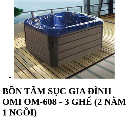
BỒN TẮM SỤC GIA ĐÌNH
OMI OM-608 - 3 GHẾ (2 NẰM
1 NGỒI)