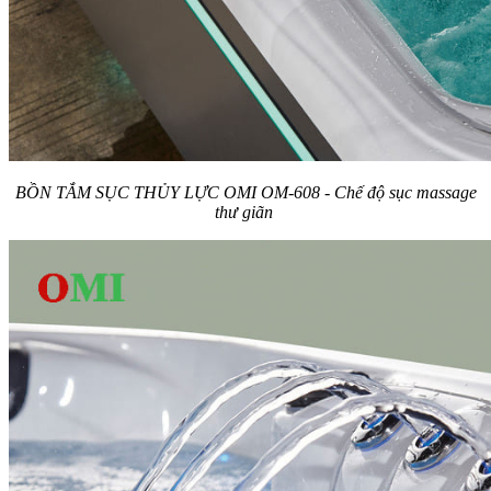
BỒN TẮM SỤC THỦY LỰC OMI OM-608 - Chế độ sục massage
thư giãn