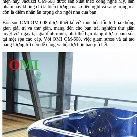
hiện nay, Jacuzzi OM-608 được sản xuất theo công nghệ Mỹ, sản
phẩm này không chỉ là biểu tượng của sự tiện nghi và sang trọng mà
còn là điểm nhấn ấn tượng cho ngôi nhà của bạn.
Bồn sục OMI OM-608 được thiết kế với mục tiêu tối ưu hóa không
gian giải trí và thư giãn, mang đến cho bạn trải nghiệm thư giãn
tuyệt vời ngay tại gia đình mình, như thể bạn đang được chăm sóc
tại một spa cao cấp. Với OMI OM-608, việc giảm stress và tái tạo
năng lượng trở nên dễ dàng và tiện lợi hơn bao giờ hết.