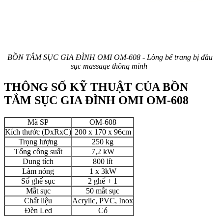
BỒN TẮM SỤC GIA ĐÌNH OMI OM-608 - Lòng bể trang bị đầu
sục massage thông minh
THÔNG SỐ KỸ THUẬT CỦA BỒN
TẮM SỤC GIA ĐÌNH OMI OM-608
Mã SP
OM-608
Kích thước (DxRxC)
200 x 170 x 96cm
Trọng lượng
250 kg
Tổng công suất
7,2 kW
Dung tích
800 lít
Làm nóng
1 x 3kW
Số ghế sục
2 ghế + 1
Mắt sục
50 mắt sục
Chất liệu
Acrylic, PVC, Inox
Đèn Led
Có