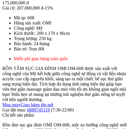
175,000,000 đ
Giá cũ:
207,000,000 đ
-15%
Mã sp: 608
Hãng sản xuất: OMI
Công nghệ: Mỹ
Kích thước: 200 x 170 x 96cm
Trọng lượng: 250 kg
Bảo hành: 24 tháng
Bảo trì: Trọn đời
Miễn phí giao hàng toàn quốc
BỒN TẮM SỤC GIA ĐÌNH OMI OM-608 được sản xuất với
công nghệ của Mỹ kết hợp giữa công nghệ tự động và vật liệu nhựa
acrylic cao cấp nguyên khối, sáng tạo ra một chiếc bể sục thư giãn
sang trọng hiện đại. Tích hợp đa dạng tính năng hiện đại giúp bạn
vừa thư giãn massage giảm đau mỏi vừa tối ưu không gian ngôi nhà
bạn! Hứa hẹn sẽ mang lại những trải nghiệm thư giãn riêng tư tuyệt
vời bên người thương.
Mua ngay
Giao hàng tận nơi
Gọi đặt mua:
0889745119
(7:30-22:00)
Chi tiết sản phẩm
Bồn tắm sục gia đình OMI OM-608, một xu hướng công nghệ mới