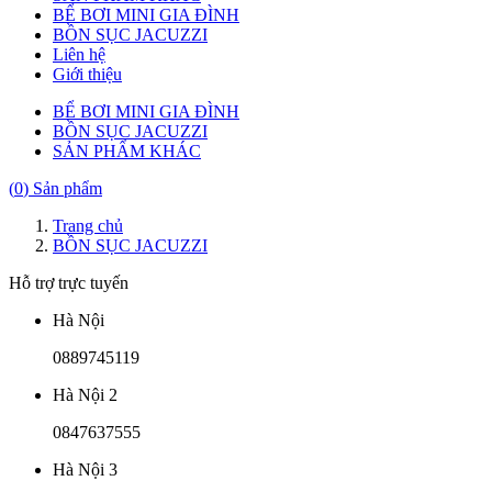
BỂ BƠI MINI GIA ĐÌNH
BỒN SỤC JACUZZI
Liên hệ
Giới thiệu
BỂ BƠI MINI GIA ĐÌNH
BỒN SỤC JACUZZI
SẢN PHẨM KHÁC
(
0
) Sản phẩm
Trang chủ
BỒN SỤC JACUZZI
Hỗ trợ trực tuyến
Hà Nội
0889745119
Hà Nội 2
0847637555
Hà Nội 3