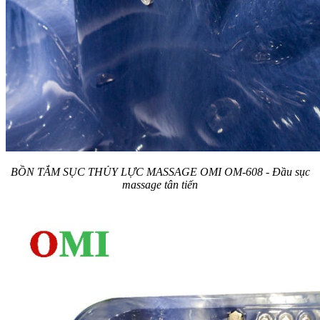
BỒN TẮM SỤC THỦY LỰC MASSAGE OMI OM-608 - Đầu sục
massage tân tiến